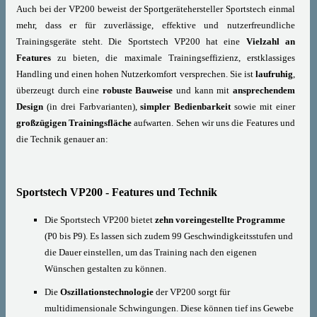
Auch bei der VP200 beweist der Sportgerätehersteller Sportstech einmal
mehr, dass er für zuverlässige, effektive und nutzerfreundliche
Trainingsgeräte steht. Die Sportstech VP200 hat eine
Vielzahl an
Features
zu bieten, die maximale Trainingseffizienz, erstklassiges
Handling und einen hohen Nutzerkomfort versprechen. Sie ist
laufruhig
,
überzeugt durch eine
robuste Bauweise
und kann mit
ansprechendem
Design
(in drei Farbvarianten),
simpler Bedienbarkeit
sowie mit einer
großzügigen Trainingsfläche
aufwarten. Sehen wir uns die Features und
die Technik genauer an:
Sportstech VP200 - Features und Technik
Die Sportstech VP200 bietet
zehn voreingestellte Programme
(P0 bis P9). Es lassen sich zudem 99 Geschwindigkeitsstufen und
die Dauer einstellen, um das Training nach den eigenen
Wünschen gestalten zu können.
Die
Oszillationstechnologie
der VP200 sorgt für
multidimensionale Schwingungen. Diese können tief ins Gewebe