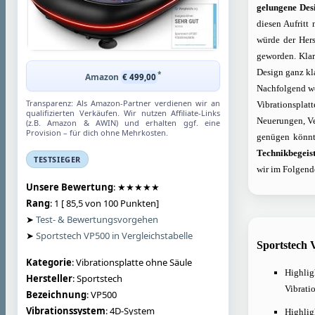
gelungene Des
diesen Aufritt
würde der Hers
geworden. Klar
Design ganz kl
*
Amazon
€ 499,00
Nachfolgend wo
Transparenz: Als Amazon-Partner verdienen wir an
Vibrationsplatt
qualifizierten Verkäufen. Wir nutzen Affiliate-Links
Neuerungen, Ve
(z.B. Amazon & AWIN) und erhalten ggf. eine
Provision – für dich ohne Mehrkosten.
genügen könn
Technikbegeist
TESTSIEGER
wir im Folgend
Unsere Bewertung
:
★★★★★
Rang
: 1 [ 85,5 von 100 Punkten]
➤
Test- & Bewertungsvorgehen
➤
Sportstech VP500 in Vergleichstabelle
Sportstech 
Kategorie
: Vibrationsplatte ohne Säule
Highlig
Hersteller
:
Sportstech
Vibrati
Bezeichnung
: VP500
Vibrationssystem
: 4D-System
Highlig