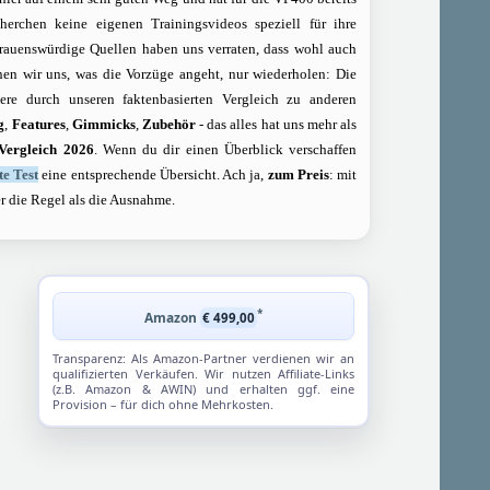
erchen keine eigenen Trainingsvideos speziell für ihre
trauenswürdige Quellen haben uns verraten, dass wohl auch
en wir uns, was die Vorzüge angeht, nur wiederholen: Die
re durch unseren faktenbasierten Vergleich zu anderen
g
,
Features
,
Gimmicks
,
Zubehör
- das alles hat uns mehr als
-Vergleich 2026
. Wenn du dir einen Überblick verschaffen
te Test
eine entsprechende Übersicht. Ach ja,
zum Preis
: mit
er die Regel als die Ausnahme.
*
Amazon
€ 499,00
Transparenz: Als Amazon-Partner verdienen wir an
qualifizierten Verkäufen. Wir nutzen Affiliate-Links
(z.B. Amazon & AWIN) und erhalten ggf. eine
Provision – für dich ohne Mehrkosten.