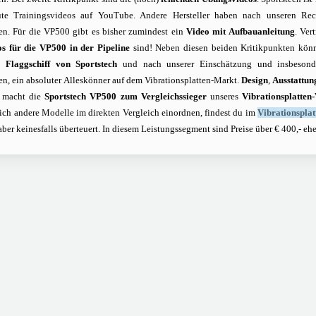
ute Trainingsvideos auf YouTube. Andere Hersteller haben nach unseren Rech
ten. Für die VP500 gibt es bisher zumindest ein
Video mit Aufbauanleitung
. Ver
os für die VP500 in der Pipeline
sind! Neben diesen beiden Kritikpunkten könn
as
Flaggschiff von Sportstech
und nach unserer Einschätzung und insbesonde
en, ein absoluter Alleskönner auf dem Vibrationsplatten-Markt.
Design
,
Ausstattun
 macht die
Sportstech VP500 zum Vergleichssieger
unseres
Vibrationsplatten
sich andere Modelle im direkten Vergleich einordnen, findest du im
Vibrationsplat
aber keinesfalls überteuert. In diesem Leistungssegment sind Preise über € 400,- eh