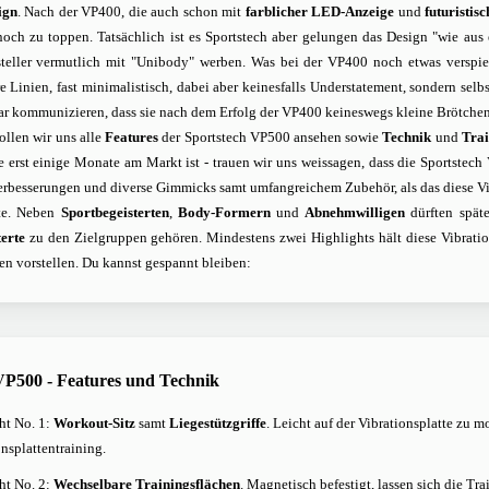
ign
. Nach der VP400, die auch schon mit
farblicher LED-Anzeige
und
futuristis
 noch zu toppen. Tatsächlich ist es Sportstech aber gelungen das Design "wie a
teller vermutlich mit "Unibody" werben. Was bei der VP400 noch etwas verspie
e Linien, fast minimalistisch, dabei aber keinesfalls Understatement, sondern se
ar kommunizieren, dass sie nach dem Erfolg der VP400 keineswegs kleine Brötche
llen wir uns alle
Features
der Sportstech VP500 ansehen sowie
Technik
und
Trai
e erst einige Monate am Markt ist - trauen wir uns weissagen, dass die Sportstech
rbesserungen und diverse Gimmicks samt umfangreichem Zubehör, als das diese Vib
te. Neben
Sportbegeisterten
,
Body-Formern
und
Abnehmwilligen
dürften spät
erte
zu den Zielgruppen gehören. Mindestens zwei Highlights hält diese Vibration
en vorstellen. Du kannst gespannt bleiben:
VP500 - Features und Technik
ht No. 1:
Workout-Sitz
samt
Liegestützgriffe
. Leicht auf der Vibrationsplatte zu
onsplattentraining.
ht No. 2:
Wechselbare Trainingsflächen
. Magnetisch befestigt, lassen sich die Tr