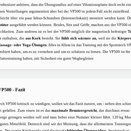
enbesitzer anhören, dass der Übungsradius auf einer Vibrationsplatte doch recht eing
chen Vorstellungen argumentiert aber bei der VP500 in jedem Fall nicht zutreffend
 leicht über ein paar Inbus-Schrauben (Innensechskant) montiert werden kann. D
stütze
ausgeführt werden können. Beides, Sitz und Griffe, machen aus der VP500 ei
chkeiten. Zum anderen ist es bei der VP500 möglich die magnetisch befestigte
T
e
enthalten, die
aus Kork
besteht. Sie
fühlt sich wärmer an
, weil sie die
Körper
assage- oder Yoga-Übungen
. Alles in Allem ist das Training mit der Sportstech V
biert haben, um es zu verstehen und um es schätzen zu lernen. Die VP500 ist für d
lattentraining haben, mit Sicherheit ein guter Wegbegleiter.
VP500 - Fazit
ech VP500 kritisch zu würdigen, wollen wir das Fazit nutzen, um - neben den schie
t gefallen. Zum einen ist es das
maximale Benutzergewicht
, das durchaus etwas
orge getragen werden soll und man lieber eine Nummer kleiner fährt. 120 kg Max
 gutes Mittelfeld. Dennoch sind wir der Meinung, dass die allermeisten Trainings
en. Der zweite Kritikpunkt sind die (noch)
fehlenden Übungsvideos
. Sportstech is